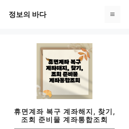
컨
텐
정보의 바다
메
츠
로
뉴
건
너
뛰
기
휴면계좌 복구 계좌해지, 찾기,
조회 준비물 계좌통합조회