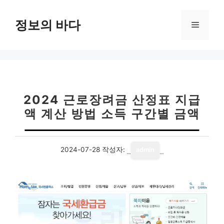
컨
텐
정보의 바다
메
츠
로
뉴
건
너
뛰
기
2024 근로장려금 산정표 지급
액 계산 방법 소득 구간별 금액
2024-07-28
작성자:
admin