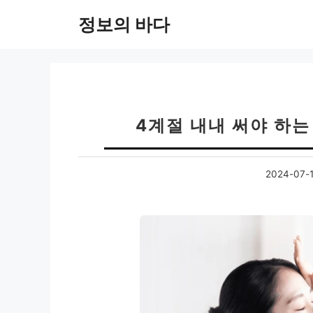
컨
정보의 바다
텐
츠
로
건
너
뛰
4계절 내내 써야 하는
기
2024-07-