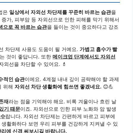
방법은
일상에서 자외선 차단제를 꾸준히 바르는 습관
을
 증가, 피부암 등 자외선으로 인한 피해를 막기 위해서
녁으로 꼭 바르는 습관
을 들이는 것이 중요하다고 강조
선 차단제 사용도 도움이 될 거예요.
가볍고 흡수가 빨
는 것이 좋답니다. 또한
메이크업 단계에서도 자외선
자외선을 차단할 수 있어요. 💄
수적인 습관
이에요. 4계절 내내 깊이 공략해야 할 과제
기 위해
자외선 차단 생활화에 힘쓰면 좋겠네요.
😊💪
 존재
라는 점을 기억해야 해요. 비록 겨울이나 흐린 날
 있기 때문
이죠. 자외선으로 인한 피부 노화와 암 발생
필수
랍니다. 자외선 차단제는 간편하게 바르고 피부에
 생활화하다 보면 우리 피부를 건강하게 지켜낼 수 있
관리에 신경 써보시길 바랍니다.