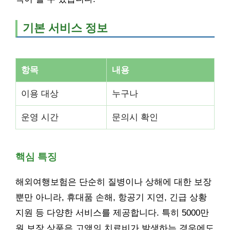
기본 서비스 정보
항목
내용
이용 대상
누구나
운영 시간
문의시 확인
핵심 특징
해외여행보험은 단순히 질병이나 상해에 대한 보장
뿐만 아니라, 휴대품 손해, 항공기 지연, 긴급 상황
지원 등 다양한 서비스를 제공합니다. 특히 5000만
원 보장 상품은 고액의 치료비가 발생하는 경우에도