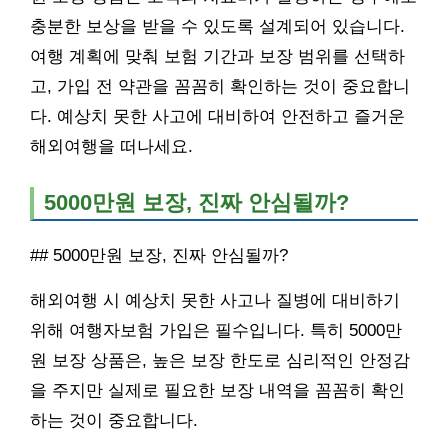
충분한 보상을 받을 수 있도록 설계되어 있습니다.
여행 계획에 맞춰 보험 기간과 보장 범위를 선택하
고, 가입 전 약관을 꼼꼼히 확인하는 것이 중요합니
다. 예상치 못한 사고에 대비하여 안전하고 즐거운
해외여행을 떠나세요.
5000만원 보장, 진짜 안심될까?
## 5000만원 보장, 진짜 안심될까?
해외여행 시 예상치 못한 사고나 질병에 대비하기
위해 여행자보험 가입은 필수입니다. 특히 5000만
원 보장 상품은, 높은 보장 한도로 심리적인 안정감
을 주지만 실제로 필요한 보장 내역을 꼼꼼히 확인
하는 것이 중요합니다.