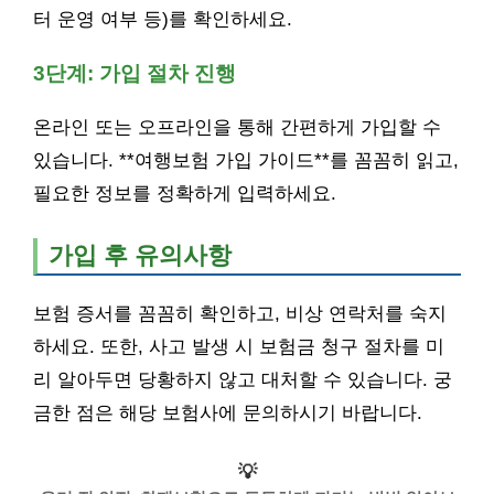
터 운영 여부 등)를 확인하세요.
3단계: 가입 절차 진행
온라인 또는 오프라인을 통해 간편하게 가입할 수
있습니다. **여행보험 가입 가이드**를 꼼꼼히 읽고,
필요한 정보를 정확하게 입력하세요.
가입 후 유의사항
보험 증서를 꼼꼼히 확인하고, 비상 연락처를 숙지
하세요. 또한, 사고 발생 시 보험금 청구 절차를 미
리 알아두면 당황하지 않고 대처할 수 있습니다. 궁
금한 점은 해당 보험사에 문의하시기 바랍니다.
💡