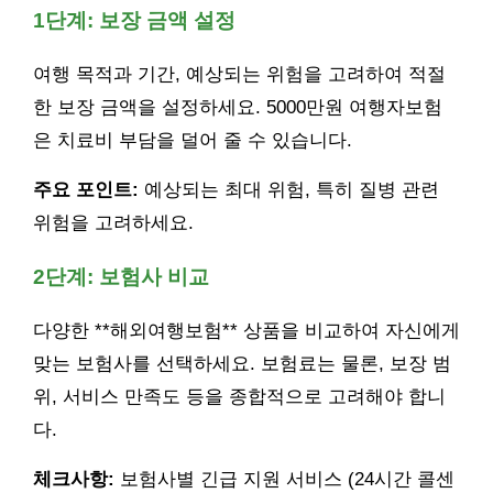
1단계: 보장 금액 설정
여행 목적과 기간, 예상되는 위험을 고려하여 적절
한 보장 금액을 설정하세요. 5000만원 여행자보험
은 치료비 부담을 덜어 줄 수 있습니다.
주요 포인트:
예상되는 최대 위험, 특히 질병 관련
위험을 고려하세요.
2단계: 보험사 비교
다양한 **해외여행보험** 상품을 비교하여 자신에게
맞는 보험사를 선택하세요. 보험료는 물론, 보장 범
위, 서비스 만족도 등을 종합적으로 고려해야 합니
다.
체크사항:
보험사별 긴급 지원 서비스 (24시간 콜센