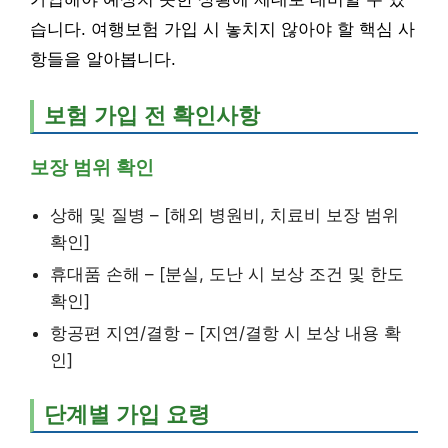
습니다. 여행보험 가입 시 놓치지 않아야 할 핵심 사
항들을 알아봅니다.
보험 가입 전 확인사항
보장 범위 확인
상해 및 질병 – [해외 병원비, 치료비 보장 범위
확인]
휴대품 손해 – [분실, 도난 시 보상 조건 및 한도
확인]
항공편 지연/결항 – [지연/결항 시 보상 내용 확
인]
단계별 가입 요령