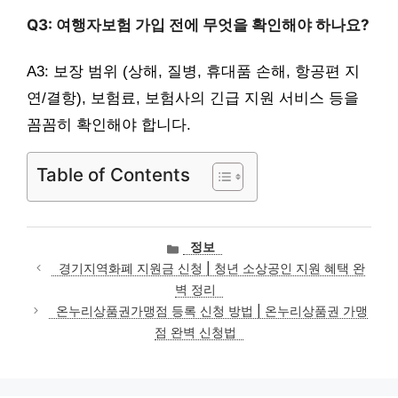
Q3: 여행자보험 가입 전에 무엇을 확인해야 하나요?
A3: 보장 범위 (상해, 질병, 휴대품 손해, 항공편 지
연/결항), 보험료, 보험사의 긴급 지원 서비스 등을
꼼꼼히 확인해야 합니다.
Table of Contents
카
정보
테
경기지역화폐 지원금 신청 | 청년 소상공인 지원 혜택 완
고
벽 정리
리
온누리상품권가맹점 등록 신청 방법 | 온누리상품권 가맹
점 완벽 신청법