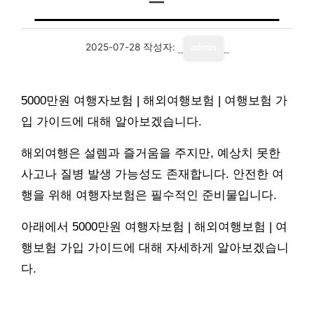
2025-07-28
작성자:
admin
5000만원 여행자보험 | 해외여행보험 | 여행보험 가
입 가이드에 대해 알아보겠습니다.
해외여행은 설렘과 즐거움을 주지만, 예상치 못한
사고나 질병 발생 가능성도 존재합니다. 안전한 여
행을 위해 여행자보험은 필수적인 준비물입니다.
아래에서 5000만원 여행자보험 | 해외여행보험 | 여
행보험 가입 가이드에 대해 자세하게 알아보겠습니
다.