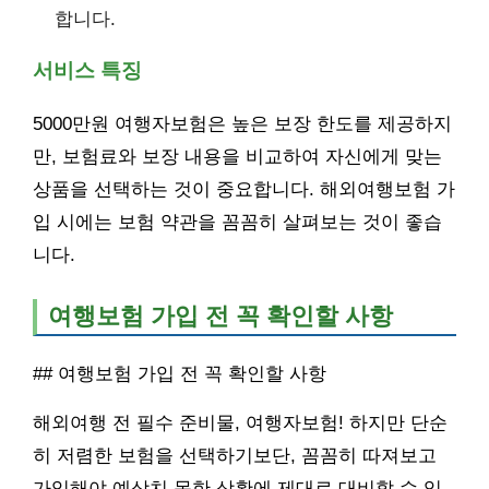
합니다.
서비스 특징
5000만원 여행자보험은 높은 보장 한도를 제공하지
만, 보험료와 보장 내용을 비교하여 자신에게 맞는
상품을 선택하는 것이 중요합니다. 해외여행보험 가
입 시에는 보험 약관을 꼼꼼히 살펴보는 것이 좋습
니다.
여행보험 가입 전 꼭 확인할 사항
## 여행보험 가입 전 꼭 확인할 사항
해외여행 전 필수 준비물, 여행자보험! 하지만 단순
히 저렴한 보험을 선택하기보단, 꼼꼼히 따져보고
가입해야 예상치 못한 상황에 제대로 대비할 수 있