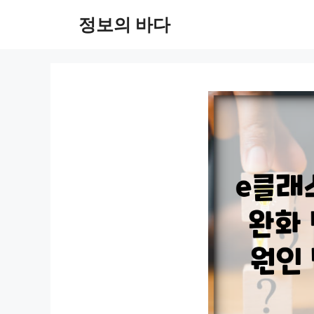
컨
정보의 바다
텐
츠
로
건
너
뛰
기