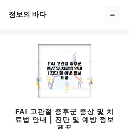
컨
텐
정보의 바다
메
츠
로
뉴
건
너
뛰
기
FAI 고관절 증후군 증상 및 치
료법 안내 | 진단 및 예방 정보
제공