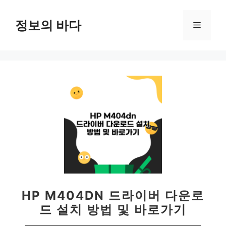
컨
텐
정보의 바다
메
츠
로
뉴
건
너
뛰
기
HP M404DN 드라이버 다운로
드 설치 방법 및 바로가기