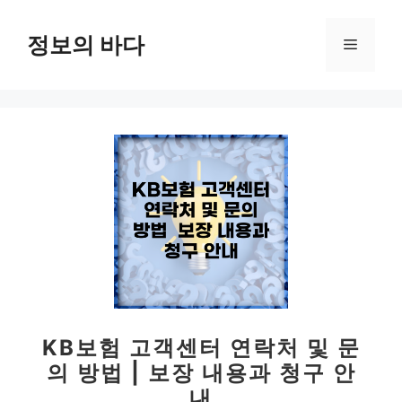
컨
텐
정보의 바다
메
츠
로
뉴
건
너
뛰
기
KB보험 고객센터 연락처 및 문
의 방법 | 보장 내용과 청구 안
내