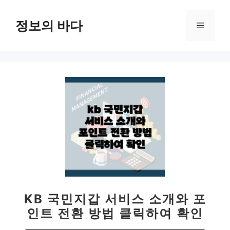
컨
텐
정보의 바다
메
츠
로
뉴
건
너
뛰
기
KB 국민지갑 서비스 소개와 포
인트 전환 방법 클릭하여 확인