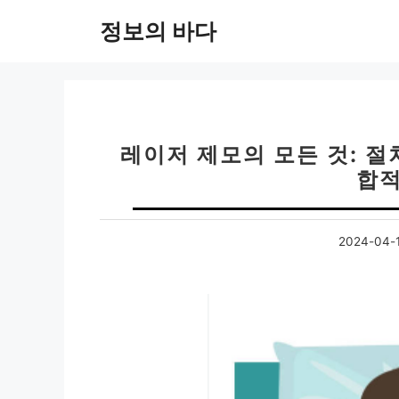
컨
정보의 바다
텐
츠
로
건
너
뛰
레이저 제모의 모든 것: 절
기
합적
2024-04-