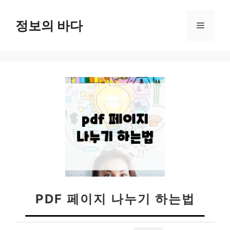
컨
텐
정보의 바다
메
츠
로
뉴
건
너
뛰
기
PDF 페이지 나누기 하는법