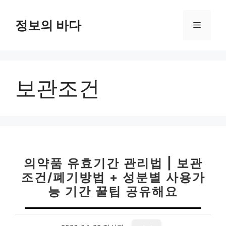
컨
텐
정보의 바다
메
츠
로
뉴
건
너
보관조건
뛰
기
의약품 유효기간 관리법 | 보관
조건/폐기방법 + 성분별 사용가
능 기간 꿀팁 공유해요