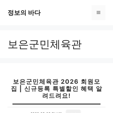
컨
텐
정보의 바다
메
츠
로
뉴
건
너
보은군민체육관
뛰
기
보은군민체육관 2026 회원모
집 | 신규등록 특별할인 혜택 알
려드려요!