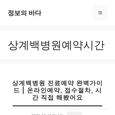
컨
텐
정보의 바다
메
츠
로
뉴
건
너
상계백병원예약시간
뛰
기
상계백병원 진료예약 완벽가이
드 | 온라인예약, 접수절차, 시
간 직접 해봤어요