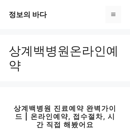
컨
텐
정보의 바다
메
츠
로
뉴
건
너
상계백병원온라인예
뛰
기
약
상계백병원 진료예약 완벽가이
드 | 온라인예약, 접수절차, 시
간 직접 해봤어요