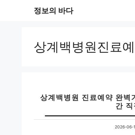
컨
정보의 바다
텐
츠
로
건
너
상계백병원진료예
뛰
기
상계백병원 진료예약 완벽가
간 
2026-06-