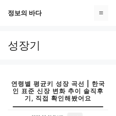
컨
텐
정보의 바다
메
츠
로
뉴
건
너
성장기
뛰
기
연령별 평균키 성장 곡선 | 한국
인 표준 신장 변화 추이 솔직후
기, 직접 확인해봤어요