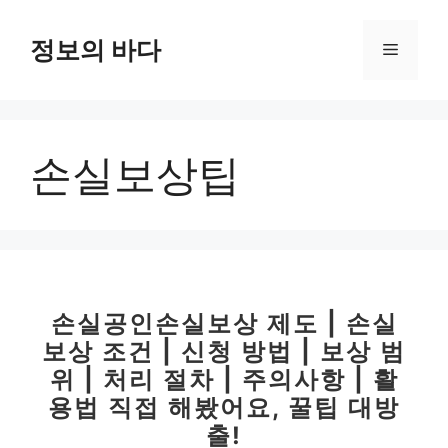
컨
텐
정보의 바다
메
츠
로
뉴
건
너
손실보상팁
뛰
기
손실공인손실보상 제도 | 손실
보상 조건 | 신청 방법 | 보상 범
위 | 처리 절차 | 주의사항 | 활
용법 직접 해봤어요, 꿀팁 대방
출!