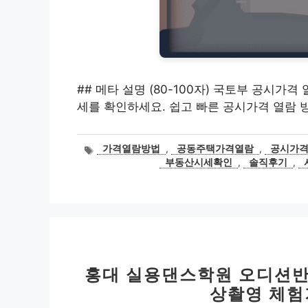
## 메타 설명 (80-100자) 국토부 공시
세를 확인하세요. 쉽고 빠른 공시가격 열람 방
태
가격열람방법
,
공동주택가격열람
,
공시가
그
부동산시세확인
,
솔직후기
,
홍대 실용댄스학원 오디션반 
상촬영 체험