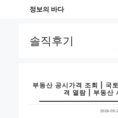
컨
정보의 바다
텐
츠
로
건
너
솔직후기
뛰
기
부동산 공시가격 조회 | 국
격 열람 | 부동산
2026-05-