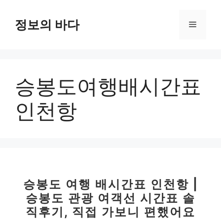
컨
텐
정보의 바다
메
츠
로
뉴
건
너
승봉도여행배시간표
뛰
기
인천항
승봉도 여행 배시간표 인천항 |
승봉도 관광 여객선 시간표 솔
직후기, 직접 가보니 편했어요