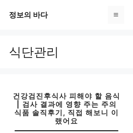
컨
텐
정보의 바다
메
츠
로
뉴
건
너
식단관리
뛰
기
건강검진후식사 피해야 할 음식
| 검사 결과에 영향 주는 주의
식품 솔직후기, 직접 해보니 이
랬어요