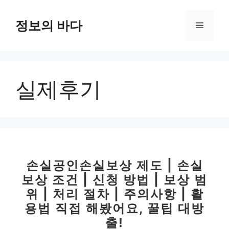
컨
텐
정보의 바다
메
츠
로
뉴
건
너
실제후기
뛰
기
손실공인손실보상 제도 | 손실
보상 조건 | 신청 방법 | 보상 범
위 | 처리 절차 | 주의사항 | 활
용법 직접 해봤어요, 꿀팁 대방
출!