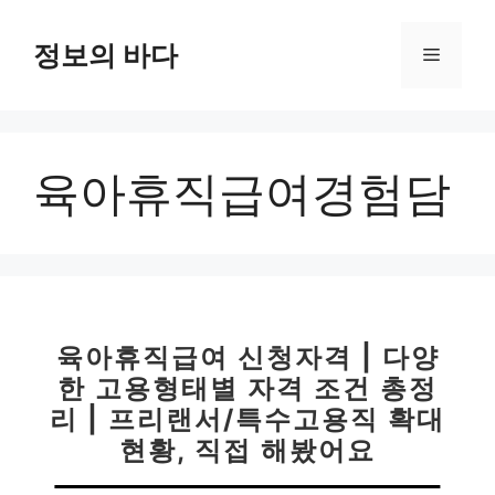
컨
텐
정보의 바다
메
츠
로
뉴
건
너
육아휴직급여경험담
뛰
기
육아휴직급여 신청자격 | 다양
한 고용형태별 자격 조건 총정
리 | 프리랜서/특수고용직 확대
현황, 직접 해봤어요