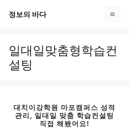
컨
텐
정보의 바다
메
츠
로
뉴
건
너
일대일맞춤형학습컨
뛰
기
설팅
대치이강학원 마포캠퍼스 성적
관리, 일대일 맞춤 학습컨설팅
직접 해봤어요!