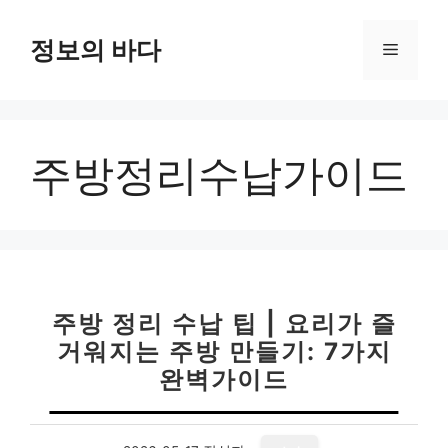
컨
텐
정보의 바다
메
츠
로
뉴
건
너
주방정리수납가이드
뛰
기
주방 정리 수납 팁 | 요리가 즐
거워지는 주방 만들기: 7가지
완벽가이드