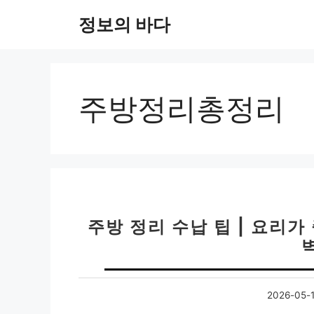
컨
정보의 바다
텐
츠
로
건
너
주방정리총정리
뛰
기
주방 정리 수납 팁 | 요리가
2026-05-