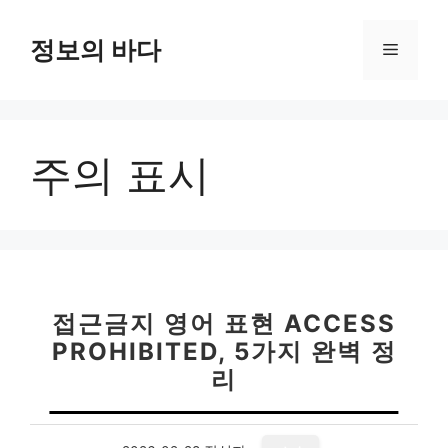
컨
텐
정보의 바다
메
츠
로
뉴
건
너
주의 표시
뛰
기
접근금지 영어 표현 ACCESS
PROHIBITED, 5가지 완벽 정
리