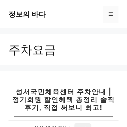
컨
텐
정보의 바다
메
츠
로
뉴
건
너
주차요금
뛰
기
성서국민체육센터 주차안내 |
정기회원 할인혜택 총정리 솔직
후기, 직접 써보니 최고!