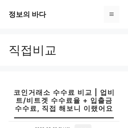
컨
텐
정보의 바다
메
츠
로
뉴
건
너
직접비교
뛰
기
코인거래소 수수료 비교 | 업비
트/비트겟 수수료율 + 입출금
수수료, 직접 해보니 이랬어요