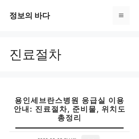
컨
텐
정보의 바다
메
츠
로
뉴
건
너
진료절차
뛰
기
용인세브란스병원 응급실 이용
안내: 진료절차, 준비물, 위치도
총정리