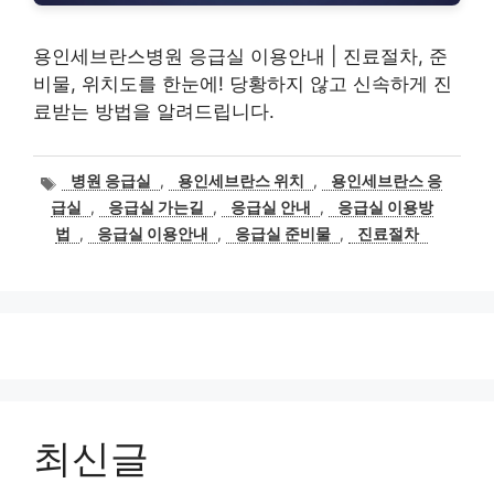
용인세브란스병원 응급실 이용안내 | 진료절차, 준
비물, 위치도를 한눈에! 당황하지 않고 신속하게 진
료받는 방법을 알려드립니다.
태
병원 응급실
,
용인세브란스 위치
,
용인세브란스 응
그
급실
,
응급실 가는길
,
응급실 안내
,
응급실 이용방
법
,
응급실 이용안내
,
응급실 준비물
,
진료절차
최신글