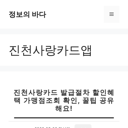
컨
텐
정보의 바다
메
츠
로
뉴
건
너
진천사랑카드앱
뛰
기
진천사랑카드 발급절차 할인혜
택 가맹점조회 확인, 꿀팁 공유
해요!