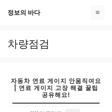
컨
텐
정보의 바다
메
츠
로
뉴
건
너
차량점검
뛰
기
자동차 연료 게이지 안움직여요
| 연료 게이지 고장 해결 꿀팁
공유해요!