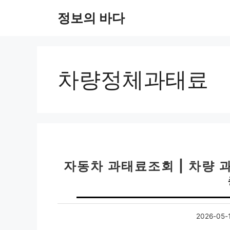
컨
정보의 바다
텐
츠
로
건
너
차량정체과태료
뛰
기
자동차 과태료조회 | 차량 
2026-05-