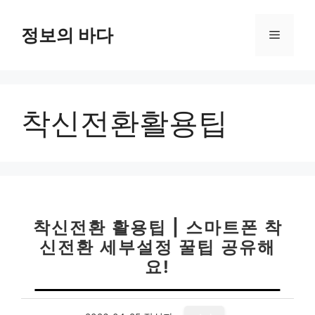
컨
텐
정보의 바다
메
츠
로
뉴
건
너
착신전환활용팁
뛰
기
착신전환 활용팁 | 스마트폰 착
신전환 세부설정 꿀팁 공유해
요!