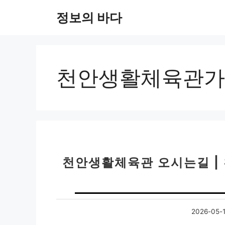
컨
정보의 바다
텐
츠
로
건
너
천안생활체육관가
뛰
기
천안생활체육관 오시는길 | 
2026-05-