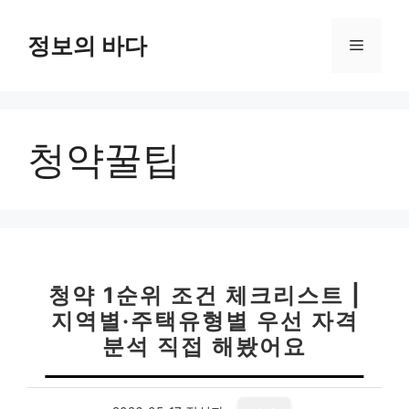
컨
텐
정보의 바다
메
츠
로
뉴
건
너
청약꿀팁
뛰
기
청약 1순위 조건 체크리스트 |
지역별·주택유형별 우선 자격
분석 직접 해봤어요