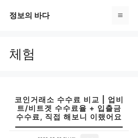
컨
텐
정보의 바다
메
츠
로
뉴
건
너
체험
뛰
기
코인거래소 수수료 비교 | 업비
트/비트겟 수수료율 + 입출금
수수료, 직접 해보니 이랬어요