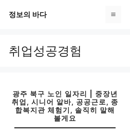
컨
텐
정보의 바다
메
츠
로
뉴
건
너
취업성공경험
뛰
기
광주 북구 노인 일자리 | 중장년
취업, 시니어 알바, 공공근로, 종
합복지관 체험기, 솔직히 말해
볼게요