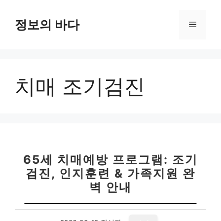
컨
텐
정보의 바다
메
츠
로
뉴
건
너
치매 조기검진
뛰
기
65세 치매예방 프로그램: 조기
검진, 인지훈련 & 가족지원 완
벽 안내