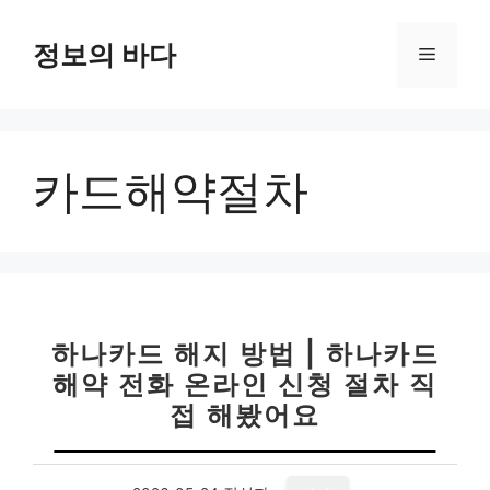
컨
텐
정보의 바다
메
츠
로
뉴
건
너
카드해약절차
뛰
기
하나카드 해지 방법 | 하나카드
해약 전화 온라인 신청 절차 직
접 해봤어요