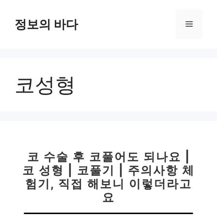
컨
텐
정보의 바다
메
츠
로
뉴
건
너
코성형
뛰
기
코 수술 후 코풀어도 되나요 |
코 성형 | 코풀기 | 주의사항 체
험기, 직접 해보니 이렇더라고
요