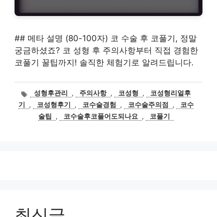
## 메타 설명 (80-100자) 코 수술 후 코풀기, 정말
궁금하셨죠? 코 성형 후 주의사항부터 직접 경험한
코풀기 꿀팁까지! 솔직한 체험기로 알려드립니다.
태
성형후관리
,
주의사항
,
코성형
,
코성형리얼후
그
기
,
코성형후기
,
코수술경험
,
코수술주의점
,
코수
술팁
,
코수술후코풀어도되나요
,
코풀기
최신글