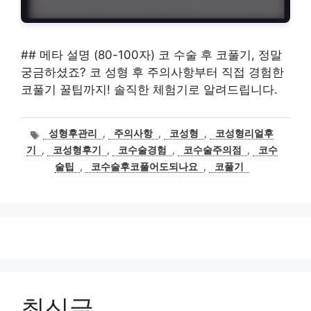
## 메타 설명 (80-100자) 코 수술 후 코풀기, 정말
궁금하셨죠? 코 성형 후 주의사항부터 직접 경험한
코풀기 꿀팁까지! 솔직한 체험기로 알려드립니다.
태
성형후관리
,
주의사항
,
코성형
,
코성형리얼후
그
기
,
코성형후기
,
코수술경험
,
코수술주의점
,
코수
술팁
,
코수술후코풀어도되나요
,
코풀기
최신글