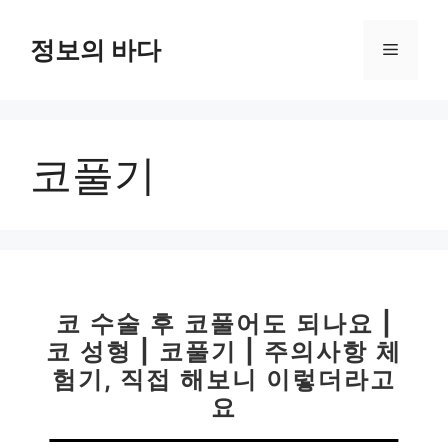
컨
텐
정보의 바다
메
츠
로
뉴
건
너
코풀기
뛰
기
코 수술 후 코풀어도 되나요 |
코 성형 | 코풀기 | 주의사항 체
험기, 직접 해보니 이렇더라고
요