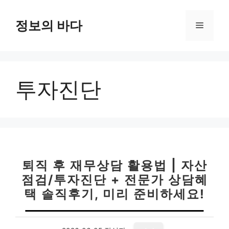
컨
텐
정보의 바다
메
츠
로
뉴
건
너
투자진단
뛰
기
퇴직 후 재무상담 활용법 | 자산
점검/투자진단 + 전문가 상담혜
택 솔직후기, 미리 준비하세요!