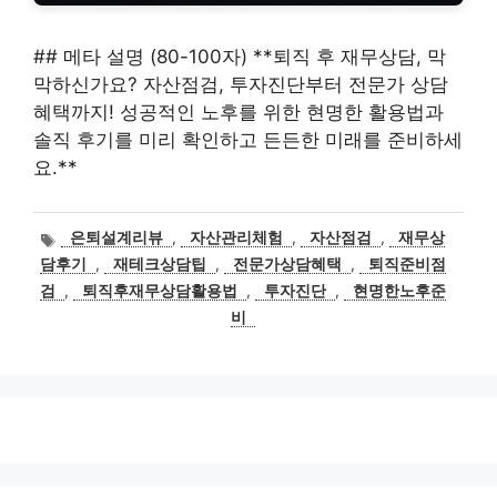
## 메타 설명 (80-100자) **퇴직 후 재무상담, 막
막하신가요? 자산점검, 투자진단부터 전문가 상담
혜택까지! 성공적인 노후를 위한 현명한 활용법과
솔직 후기를 미리 확인하고 든든한 미래를 준비하세
요.**
태
은퇴설계리뷰
,
자산관리체험
,
자산점검
,
재무상
그
담후기
,
재테크상담팁
,
전문가상담혜택
,
퇴직준비점
검
,
퇴직후재무상담활용법
,
투자진단
,
현명한노후준
비