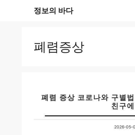
컨
정보의 바다
텐
츠
로
건
너
폐렴증상
뛰
기
폐렴 증상 코로나와 구별법 
친구에
2026-05-