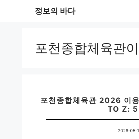
컨
정보의 바다
텐
츠
로
건
너
포천종합체육관이
뛰
기
포천종합체육관 2026 이용
TO Z:
2026-05-