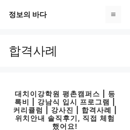
컨
텐
정보의 바다
메
츠
로
뉴
건
너
합격사례
뛰
기
대치이강학원 평촌캠퍼스 | 등
록비 | 강남식 입시 프로그램 |
커리큘럼 | 강사진 | 합격사례 |
위치안내 솔직후기, 직접 체험
했어요!