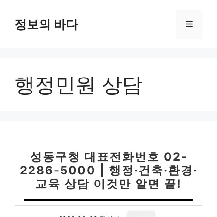
컨
텐
정보의 바다
메
츠
로
뉴
건
너
행정민원 상담
뛰
기
성동구청 대표전화번호 02-
2286-5000 | 행정·건축·환경·
교육 상담 이것만 알면 끝!