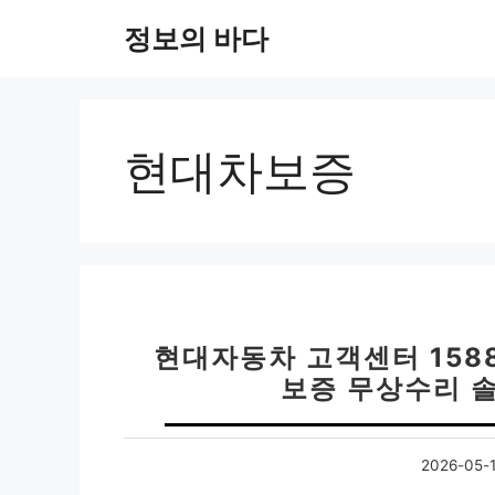
컨
정보의 바다
텐
츠
로
건
너
현대차보증
뛰
기
현대자동차 고객센터 1588-
보증 무상수리 
2026-05-