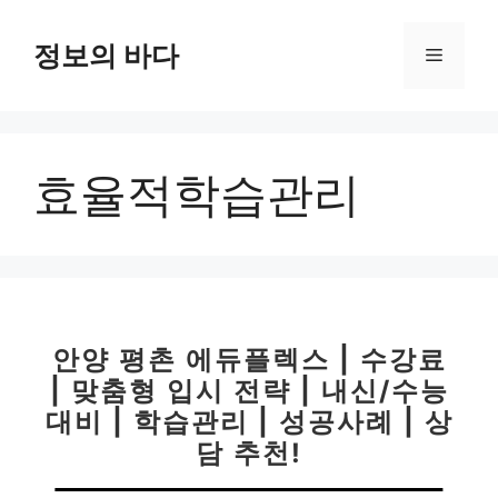
컨
텐
정보의 바다
메
츠
로
뉴
건
너
효율적학습관리
뛰
기
안양 평촌 에듀플렉스 | 수강료
| 맞춤형 입시 전략 | 내신/수능
대비 | 학습관리 | 성공사례 | 상
담 추천!