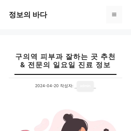
컨
텐
정보의 바다
메
츠
로
뉴
건
너
뛰
기
구의역 피부과 잘하는 곳 추천
& 전문의 일요일 진료 정보
2024-04-20
작성자:
admin